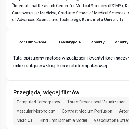
2
International Research Center for Medical Sciences (IRCMS),
K
Cardiovascular Medicine, Graduate School of Medical Sciences,
of Advanced Science and Technology,
Kumamoto University
Podsumowanie
Transkrypcja
Analizy
Analizy
Tutaj opisujemy metodę wizualizacji i kwantyfikacji nac
mikrorentgenowskiej tomografii komputerowej.
Przeglądaj więcej filmów
Computed Tomography
Three Dimensional Visualization
Vascular Morphology
Contrast Medium Perfusion
Arter
Micro CT
Hind Limb Ischemia Model
Vasodilation Buffe