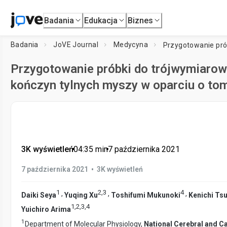
Badania
Edukacja
Biznes
Badania
JoVE Journal
Medycyna
Przygotowanie próbki do trójwymiarowe
kończyn tylnych myszy w oparciu o t
3K wyświetleń
•
04:35
min
•
7 października 2021
•
7 października 2021
3K wyświetleń
1
2
,
3
4
,
,
,
Daiki Seya
Yuqing Xu
Toshifumi Mukunoki
Kenichi Tsu
1
,
2
,
3
,
4
Yuichiro Arima
1
Department of Molecular Physiology,
National Cerebral and Ca