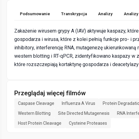
Podsumowanie
Transkrypcja
Analizy
Analizy
Zakażenie wirusem grypy A (IAV) aktywuje kaspazy, które
gospodarza i wirusa, które z kolei pełnią funkcje pro- i 
inhibitory, interferencję RNA, mutagenezę ukierunkowaną 
western blotting i RT-qPCR, zidentyfikowano kaspazy w
które rozszczepiają kortaktynę gospodarza i deacetylazy
Przeglądaj więcej filmów
Caspase Cleavage
Influenza A Virus
Protein Degradati
Western Blotting
Site Directed Mutagenesis
RNA Interf
Host Protein Cleavage
Cysteine Proteases