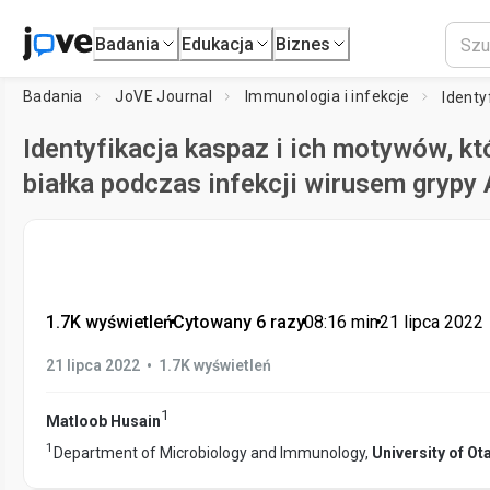
Badania
Edukacja
Biznes
Badania
JoVE Journal
Immunologia i infekcje
Identyfikacja kaspaz i ich motywów, kt
białka podczas infekcji wirusem grypy 
1.7K wyświetleń
•
Cytowany 6 razy
•
08:16
min
•
21 lipca 2022
•
21 lipca 2022
1.7K wyświetleń
1
Matloob Husain
1
Department of Microbiology and Immunology,
University of Ot