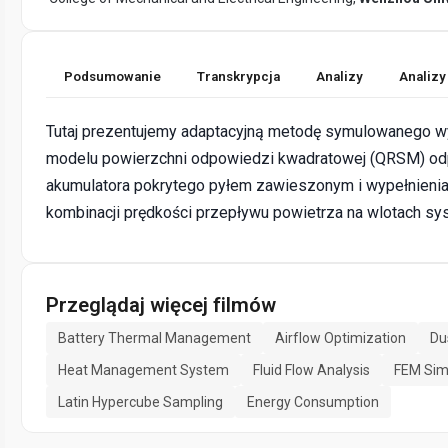
Podsumowanie
Transkrypcja
Analizy
Analizy
Tutaj prezentujemy adaptacyjną metodę symulowanego wy
modelu powierzchni odpowiedzi kwadratowej (QRSM) od
akumulatora pokrytego pyłem zawieszonym i wypełnieni
kombinacji prędkości przepływu powietrza na wlotach sy
Przeglądaj więcej filmów
Battery Thermal Management
Airflow Optimization
Du
Heat Management System
Fluid Flow Analysis
FEM Sim
Latin Hypercube Sampling
Energy Consumption