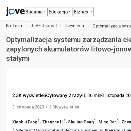
Badania
Edukacja
Biznes
Badania
JoVE Journal
Inżynieria
Optymalizacja systemu zarządzania cie
zapylonych akumulatorów litowo-jono
stałymi
2.3K wyświetleń
•
Cytowany 2 razy
•
10:36
min
•
3 listopada 2
•
3 listopada 2023
2.3K wyświetleń
1
1
1
1
,
,
,
,
Xiaohui Feng
Zhenzhe Li
Shujiao Pang
Ming Ren
Zhe
1
College of Mechanical and Electrical Engineering,
Wenzhou Univ