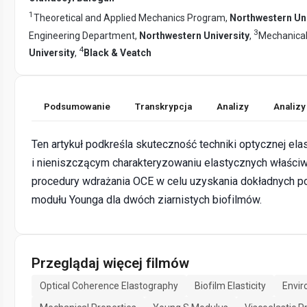
1
Theoretical and Applied Mechanics Program,
Northwestern Uni
3
Engineering Department,
Northwestern University
,
Mechanical
4
University
,
Black & Veatch
Podsumowanie
Transkrypcja
Analizy
Analizy
Ten artykuł podkreśla skuteczność techniki optycznej ela
i nieniszczącym charakteryzowaniu elastycznych właściw
procedury wdrażania OCE w celu uzyskania dokładnych p
modułu Younga dla dwóch ziarnistych biofilmów.
Przeglądaj więcej filmów
Optical Coherence Elastography
Biofilm Elasticity
Envir