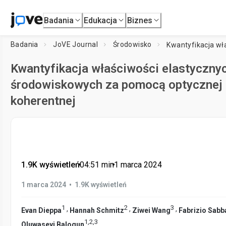
Badania
Edukacja
Biznes
Badania
JoVE Journal
Środowisko
Kwantyfikacja właściwości elastyczny
środowiskowych za pomocą optycznej e
koherentnej
1.9K wyświetleń
•
04:51
min
•
1 marca 2024
•
1 marca 2024
1.9K wyświetleń
1
2
3
,
,
,
Evan Dieppa
Hannah Schmitz
Ziwei Wang
Fabrizio Sabb
1
,
2
,
3
Oluwaseyi Balogun