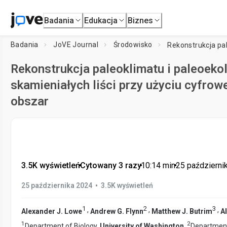
Badania
Edukacja
Biznes
Badania
JoVE Journal
Środowisko
Rekonstrukcja paleoklimatu i paleoeko
skamieniałych liści przy użyciu cyfrowej
obszar
3.5K wyświetleń
•
Cytowany 3 razy
•
10:14
min
•
25 październi
•
25 października 2024
3.5K wyświetleń
1
2
3
,
,
,
Alexander J. Lowe
Andrew G. Flynn
Matthew J. Butrim
A
1
2
Department of Biology,
University of Washington
,
Department 