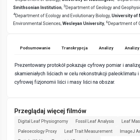
3
Smithsonian Institution
,
Department of Geology and Geophysic
4
Department of Ecology and Evolutionary Biology,
University of
6
Environmental Sciences,
Wesleyan University
,
Department of 
Podsumowanie
Transkrypcja
Analizy
Analizy
Prezentowany protokół pokazuje cyfrowy pomiar i analizę 
skamieniałych liściach w celu rekonstrukcji paleoklimatu 
cyfrowej fizjonomii liści i masy liści na obszar.
Przeglądaj więcej filmów
Digital Leaf Physiognomy
Fossil Leaf Analysis
Leaf Mas
Paleoecology Proxy
Leaf Trait Measurement
ImageJ An