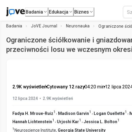
Badania
Edukacja
Biznes
Badania
JoVE Journal
Neuronauka
Ograniczone ściółkowanie i gniazdowa
przeciwności losu we wczesnym okresi
2.9K wyświetleń
•
Cytowany 12 razy
•
04:20
min
•
12 lipca 202
•
12 lipca 2024
2.9K wyświetleń
1
1
1
,
,
,
Fadya H. Mroue-Ruiz
Madison Garvin
Logan Ouellette
M
1
1
1
,
,
Hannah Lichtenstein
Urjoshi Kar
Jessica L. Bolton
1
Neuroscience Institute,
Georgia State University