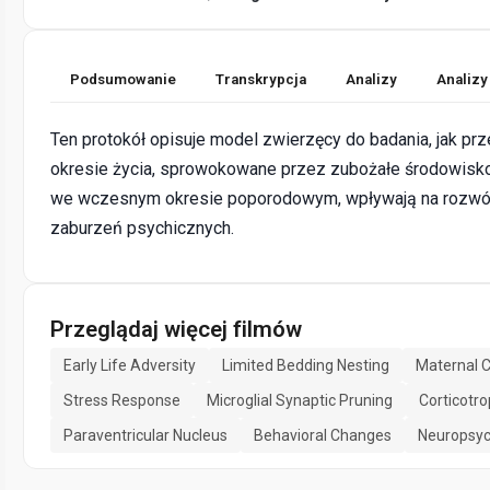
Podsumowanie
Transkrypcja
Analizy
Analizy
Ten protokół opisuje model zwierzęcy do badania, jak p
okresie życia, sprowokowane przez zubożałe środowisko
we wczesnym okresie poporodowym, wpływają na rozwój
zaburzeń psychicznych.
Przeglądaj więcej filmów
Early Life Adversity
Limited Bedding Nesting
Maternal 
Stress Response
Microglial Synaptic Pruning
Corticotr
Paraventricular Nucleus
Behavioral Changes
Neuropsych