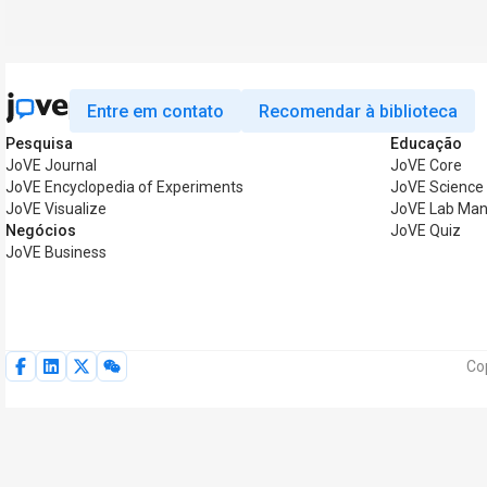
Entre em contato
Recomendar à biblioteca
Pesquisa
Educação
JoVE Journal
JoVE Core
JoVE Encyclopedia of Experiments
JoVE Science
JoVE Visualize
JoVE Lab Man
Negócios
JoVE Quiz
JoVE Business
Co