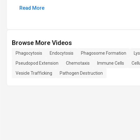
Read More
Browse More Videos
Phagocytosis
Endocytosis
Phagosome Formation
Ly
Pseudopod Extension
Chemotaxis
Immune Cells
Cell
Vesicle Trafficking
Pathogen Destruction