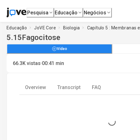
Pesquisa
Educação
Negócios
Educação
JoVE Core
Biologia
Capítulo 5 : Membranas e
5.15
Fagocitose
Vídeo
·
66.3K
vistas
00:41
min
Overview
Transcript
FAQ
Loading...