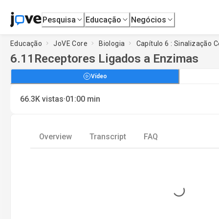
Pesquisa
Educação
Negócios
Educação
JoVE Core
Biologia
Capítulo 6 : Sinalização C
6.11
Receptores Ligados a Enzimas
Vídeo
·
66.3K
vistas
01:00
min
Overview
Transcript
FAQ
Loading...