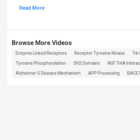
Read More
Browse More Videos
Enzyme Linked Receptors
Receptor Tyrosine Kinase
Trk
Tyrosine Phosphorylation
SH2 Domains
NGF TrkA Interac
Alzheimer S Disease Mechanism
APP Processing
BACE1 