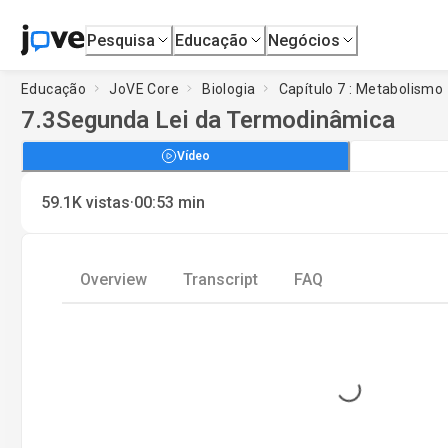
Pesquisa
Educação
Negócios
Educação
JoVE Core
Biologia
Capítulo 7 : Metabolismo
7.3
Segunda Lei da Termodinâmica
Vídeo
·
59.1K
vistas
00:53
min
Overview
Transcript
FAQ
Loading...