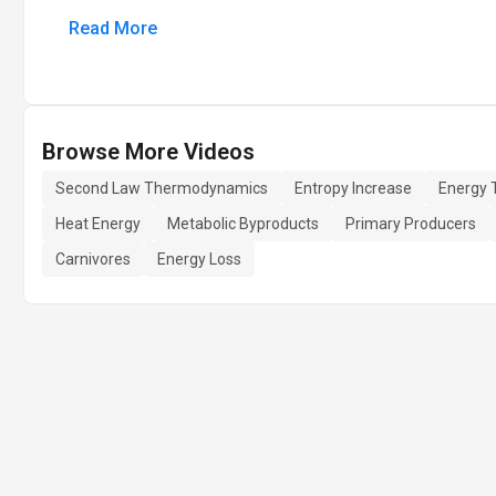
Read More
Browse More Videos
Second Law Thermodynamics
Entropy Increase
Energy 
Heat Energy
Metabolic Byproducts
Primary Producers
Carnivores
Energy Loss