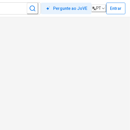
PT
Entrar
Pergunte ao JoVE