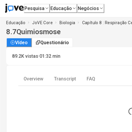
Pesquisa
Educação
Negócios
Educação
JoVE Core
Biologia
Capítulo 8 : Respiração C
8.7
Quimiosmose
Vídeo
Questionário
·
89.2K
vistas
01:32
min
Overview
Transcript
FAQ
Lo