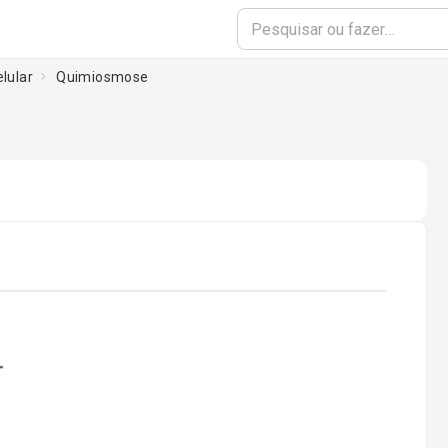
elular
Quimiosmose
ading...