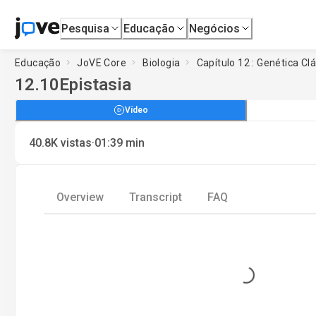
Pesquisa
Educação
Negócios
Educação
JoVE Core
Biologia
Capítulo 12 : Genética C
12.10
Epistasia
Vídeo
·
40.8K
vistas
01:39
min
Overview
Transcript
FAQ
Loading...