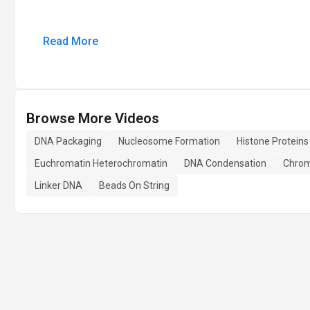
Read More
Browse More Videos
DNA Packaging
Nucleosome Formation
Histone Proteins
Euchromatin Heterochromatin
DNA Condensation
Chro
Linker DNA
Beads On String