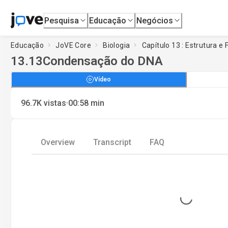
Pesquisa
Educação
Negócios
Educação
JoVE Core
Biologia
Capítulo 13 : Estrutura 
13.13
Condensação do DNA
Vídeo
·
96.7K
vistas
00:58
min
Overview
Transcript
FAQ
Loading...