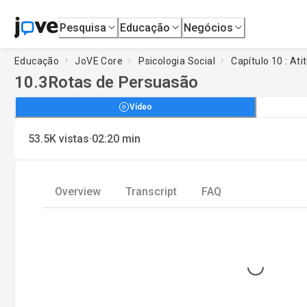
Pesquisa
Educação
Negócios
Educação
JoVE Core
Psicologia Social
Capítulo 10 : At
10.3
Rotas de Persuasão
Vídeo
·
53.5K
vistas
02:20
min
Overview
Transcript
FAQ
Loading...