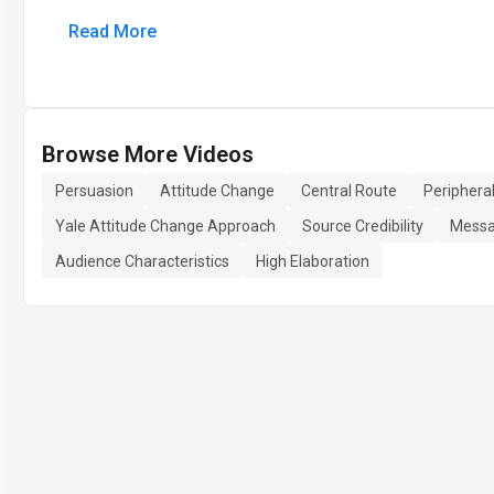
Read More
Browse More Videos
Persuasion
Attitude Change
Central Route
Periphera
Yale Attitude Change Approach
Source Credibility
Messa
Audience Characteristics
High Elaboration