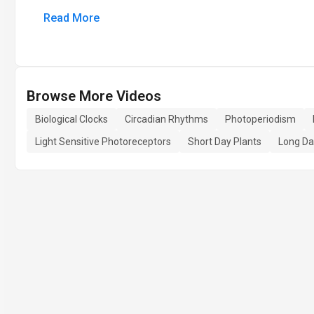
Read More
Browse More Videos
Biological Clocks
Circadian Rhythms
Photoperiodism
Light Sensitive Photoreceptors
Short Day Plants
Long Da