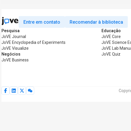
Entre em contato
Recomendar à biblioteca
Pesquisa
Educação
JoVE Journal
JoVE Core
JoVE Encyclopedia of Experiments
JoVE Science E
JoVE Visualize
JoVE Lab Manu
Negócios
JoVE Quiz
JoVE Business
Copyri