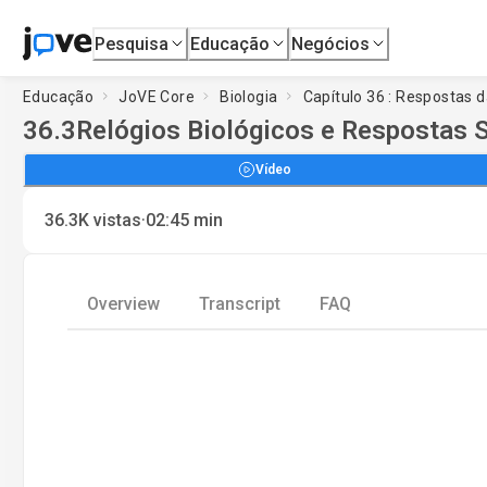
Pesquisa
Educação
Negócios
Educação
JoVE Core
Biologia
Capítulo 36 : Respostas 
36.3
Relógios Biológicos e Respostas 
Vídeo
·
36.3K
vistas
02:45
min
Overview
Transcript
FAQ
L