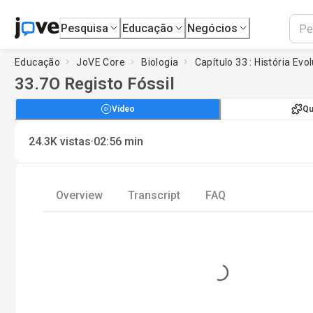
Pesquisa
Educação
Negócios
Educação
JoVE Core
Biologia
Capítulo 33 : História Evo
33.7
O Registo Fóssil
Vídeo
Qu
·
24.3K
vistas
02:56
min
Overview
Transcript
FAQ
Loading...