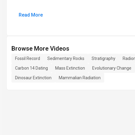
Read More
Browse More Videos
Fossil Record
Sedimentary Rocks
Stratigraphy
Radiom
Carbon 14 Dating
Mass Extinction
Evolutionary Change
Dinosaur Extinction
Mammalian Radiation