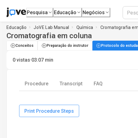
Pesquisa
Educação
Negócios
Educação
JoVE Lab Manual
Química
Cromatografia em
Cromatografia em coluna
Conceitos
Preparação do instrutor
Protocolo do estuda
·
0
vistas
03:07
min
Procedure
Transcript
FAQ
Print Procedure Steps