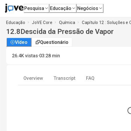
Pesquisa
Educação
Negócios
Educação
JoVE Core
Química
Capítulo 12 : Soluções e 
12.8
Descida da Pressão de Vapor
Vídeo
Questionário
·
26.4K
vistas
03:28
min
Overview
Transcript
FAQ
Lo