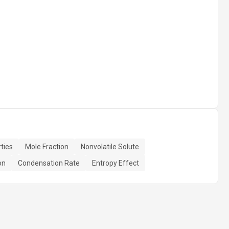
rties
Mole Fraction
Nonvolatile Solute
on
Condensation Rate
Entropy Effect