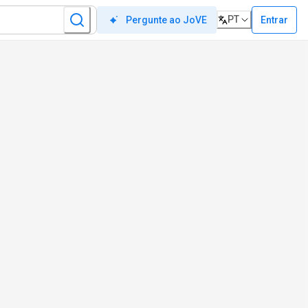
PT
Entrar
Pergunte ao JoVE