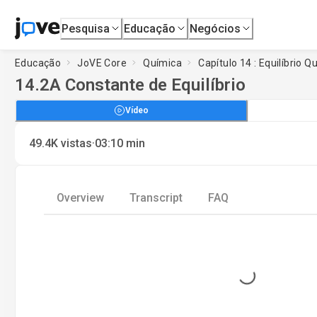
Pesquisa
Educação
Negócios
Educação
JoVE Core
Química
Capítulo 14 : Equilíbrio Q
14.2
A Constante de Equilíbrio
Vídeo
·
49.4K
vistas
03:10
min
Overview
Transcript
FAQ
Loading...