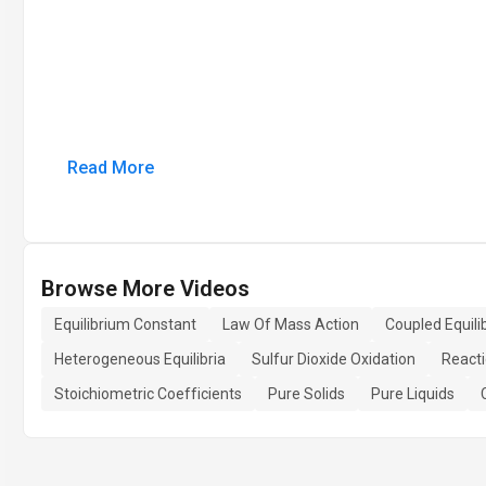
Read More
Browse More Videos
Equilibrium Constant
Law Of Mass Action
Coupled Equili
Heterogeneous Equilibria
Sulfur Dioxide Oxidation
Reacti
Stoichiometric Coefficients
Pure Solids
Pure Liquids