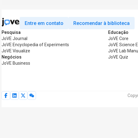
Entre em contato
Recomendar à biblioteca
Pesquisa
Educação
JoVE Journal
JoVE Core
JoVE Encyclopedia of Experiments
JoVE Science E
JoVE Visualize
JoVE Lab Manu
Negócios
JoVE Quiz
JoVE Business
Copyr