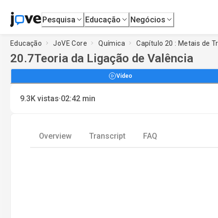
Pesquisa
Educação
Negócios
Educação
JoVE Core
Química
Capítulo 20 : Metais de
20.7
Teoria da Ligação de Valência
Vídeo
·
9.3K
vistas
02:42
min
Overview
Transcript
FAQ