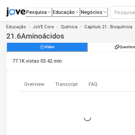
Pesquisa
Educação
Negócios
Educação
JoVE Core
Química
Capítulo 21 : Bioquímica
21.6
Aminoácidos
Vídeo
Question
·
77.1K
vistas
03:42
min
Overview
Transcript
FAQ
Loading...