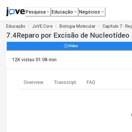
Pesquisa
Educação
Negócios
Educação
JoVE Core
Biologia Molecular
Capítulo 7 : R
7.4
Reparo por Excisão de Nucleotídeo
Vídeo
·
12K
vistas
01:08
min
Overview
Transcript
FAQ
Loadi