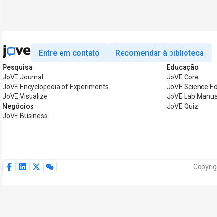
Entre em contato
Recomendar à biblioteca
Pesquisa
Educação
JoVE Journal
JoVE Core
JoVE Encyclopedia of Experiments
JoVE Science Ed
JoVE Visualize
JoVE Lab Manua
Negócios
JoVE Quiz
JoVE Business
Copyrig