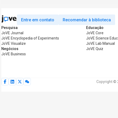
Entre em contato
Recomendar à biblioteca
Pesquisa
Educação
JoVE Journal
JoVE Core
JoVE Encyclopedia of Experiments
JoVE Science Educ
JoVE Visualize
JoVE Lab Manual
Negócios
JoVE Quiz
JoVE Business
Copyright © 