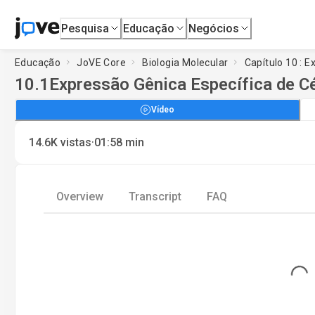
Pesquisa
Educação
Negócios
Educação
JoVE Core
Biologia Molecular
Capítulo 10 : 
10.1
Expressão Gênica Específica de Cé
Vídeo
·
14.6K
vistas
01:58
min
Overview
Transcript
FAQ
Loadi