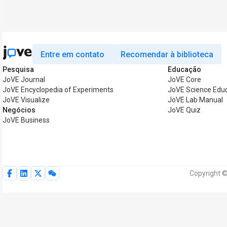
Entre em contato
Recomendar à biblioteca
Pesquisa
Educação
JoVE Journal
JoVE Core
JoVE Encyclopedia of Experiments
JoVE Science Edu
JoVE Visualize
JoVE Lab Manual
Negócios
JoVE Quiz
JoVE Business
Copyright ©