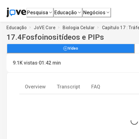
Pesquisa
Educação
Negócios
Educação
JoVE Core
Biologia Celular
Capítulo 17 : Trá
17.4
Fosfoinositídeos e PIPs
Vídeo
·
9.1K
vistas
01:42
min
Overview
Transcript
FAQ
Loading...