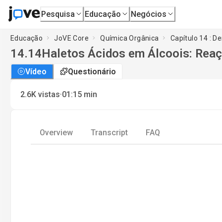
Pesquisa
Educação
Negócios
Educação
JoVE Core
Química Orgânica
Capítulo 14 : D
14.14
Haletos Ácidos em Álcoois: Reaç
Vídeo
Questionário
·
2.6K
vistas
01:15
min
Overview
Transcript
FAQ