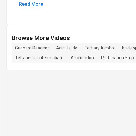
Read More
Browse More Videos
Grignard Reagent
Acid Halide
Tertiary Alcohol
Nucleop
Tetrahedral Intermediate
Alkoxide Ion
Protonation Step