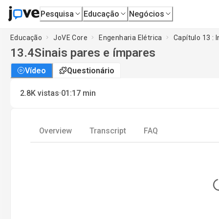
Pesquisa
Educação
Negócios
Educação
JoVE Core
Engenharia Elétrica
Capítulo 13 : 
13.4
Sinais pares e ímpares
Vídeo
Questionário
·
2.8K
vistas
01:17
min
Overview
Transcript
FAQ
L