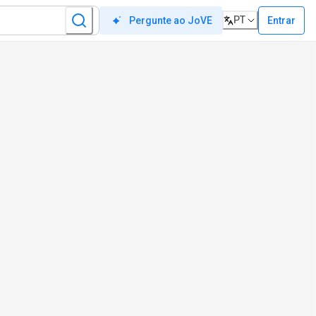
PT
Entrar
Pergunte ao JoVE