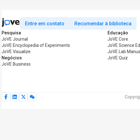
Entre em contato
Recomendar à biblioteca
Pesquisa
Educação
JoVE Journal
JoVE Core
JoVE Encyclopedia of Experiments
JoVE Science Ed
JoVE Visualize
JoVE Lab Manua
Negócios
JoVE Quiz
JoVE Business
Copyrig