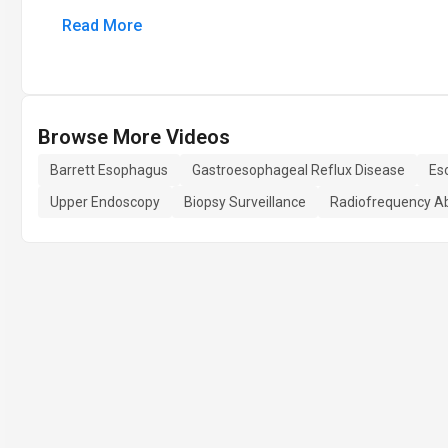
Read More
Browse More Videos
Barrett Esophagus
Gastroesophageal Reflux Disease
Es
Upper Endoscopy
Biopsy Surveillance
Radiofrequency Ab