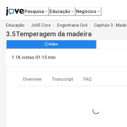
Pesquisa
Educação
Negócios
Educação
JoVE Core
Engenharia Civil
Capítulo 3 : Made
3.5
Temperagem da madeira
Vídeo
·
1.1K
vistas
01:15
min
Overview
Transcript
FAQ
Loading...