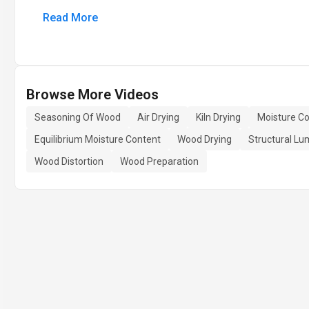
Read More
Browse More Videos
Seasoning Of Wood
Air Drying
Kiln Drying
Moisture C
Equilibrium Moisture Content
Wood Drying
Structural Lu
Wood Distortion
Wood Preparation