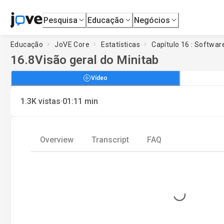
Pesquisa
Educação
Negócios
Educação
JoVE Core
Estatísticas
Capítulo 16 : Software
16.8
Visão geral do Minitab
Vídeo
·
1.3K
vistas
01:11
min
Overview
Transcript
FAQ
Loading...