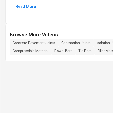
Read More
Browse More Videos
Concrete Pavement Joints
Contraction Joints
Isolation 
Compressible Material
Dowel Bars
Tie Bars
Filler Mat