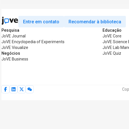
Entre em contato
Recomendar à biblioteca
Pesquisa
Educação
JoVE Journal
JoVE Core
JoVE Encyclopedia of Experiments
JoVE Science 
JoVE Visualize
JoVE Lab Man
Negócios
JoVE Quiz
JoVE Business
Cop