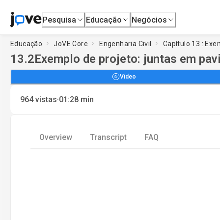
Pesquisa
Educação
Negócios
Educação
JoVE Core
Engenharia Civil
Capítulo 13 : Exe
13.2
Exemplo de projeto: juntas em pa
Vídeo
·
964
vistas
01:28
min
Overview
Transcript
FAQ