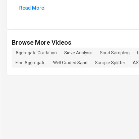
Read More
Browse More Videos
Aggregate Gradation
Sieve Analysis
Sand Sampling
P
Fine Aggregate
Well Graded Sand
Sample Splitter
AS