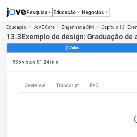
Pesquisa
Educação
Negócios
Educação
JoVE Core
Engenharia Civil
Capítulo 13 : Exe
13.3
Exemplo de design: Graduação de 
Vídeo
·
535
vistas
01:24
min
Overview
Transcript
FAQ
Loadin