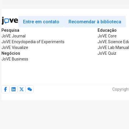
Entre em contato
Recomendar à biblioteca
Pesquisa
Educação
JoVE Journal
JoVE Core
JoVE Encyclopedia of Experiments
JoVE Science Ed
JoVE Visualize
JoVE Lab Manua
Negócios
JoVE Quiz
JoVE Business
Copyrigh