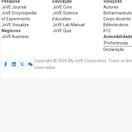
Pesquisa
Educação
Soluções
JoVE Journal
JoVE Core
Autores
JoVE Encyclopedia
JoVE Science
Biofarmacêuti
of Experiments
Education
Corpo docente
JoVE Visualize
JoVE Lab Manual
Bibliotecários
Negócios
JoVE Quiz
K12
JoVE Business
Acessibilidad
Preferências
Declaração
Copyright © 2026 MyJoVE Corporation. Todos os dire
reservados.