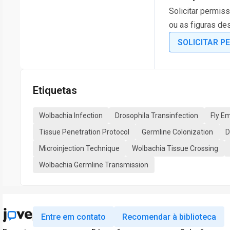
Solicitar permiss
ou as figuras de
SOLICITAR P
Etiquetas
Wolbachia Infection
Drosophila Transinfection
Fly Em
Tissue Penetration Protocol
Germline Colonization
D
Microinjection Technique
Wolbachia Tissue Crossing
Wolbachia Germline Transmission
Entre em contato
Recomendar à biblioteca