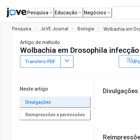
Pesquisa
Educação
Negócios
Pesquisa
JoVE Journal
Biologia
Wolbachia em Dro
Artigo de método
Wolbachia em Drosophila infecção
DOI:
10.3791/158
⸱
25 de fevereiro de 2007
Po
Transferir PDF
1
Horacio Frydman
1
Boston University
Neste artigo
Divulgações
Divulgações
Reimpressões e permissões
Reimpressõe