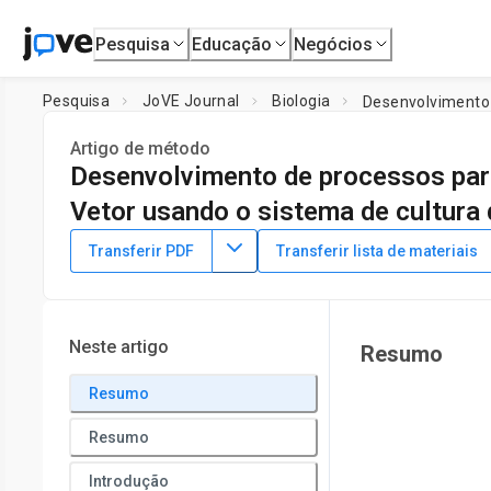
Pesquisa
Educação
Negócios
Pesquisa
JoVE Journal
Biologia
Artigo de método
Desenvolvimento de processos para
Vetor usando o sistema de cultura 
DOI:
10.3791/62829
⸱
13 de janeiro de 2022
Transferir PDF
Transferir lista de materiais
1
,
2
1
,
,
Md Nasimuzzaman
Sophia Villaveces
Johannes C. M
1
Division of Experimental Hematology and Cancer Biology,
Ci
Center for Cellular and Molecular Therapeutics,
The Children
Neste artigo
Resumo
Resumo
Resumo
Introdução