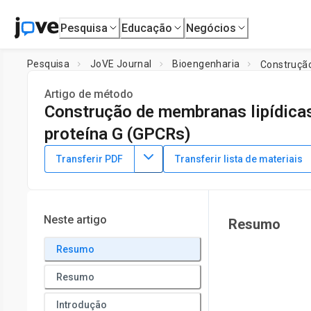
Pesquisa
Educação
Negócios
Pesquisa
JoVE Journal
Bioengenharia
Construção
Artigo de método
Construção de membranas lipídica
proteína G (GPCRs)
DOI:
10.3791/62830
⸱
5 de fevereiro de 2022
Transferir PDF
Transferir lista de materiais
*
1
*
1
,
,
Ahmed Elbaradei
Lucia Caterina Dalle Ore
Noah Mal
1
Mork Family Department of Chemical Engineering and Mater
*
These authors contributed equally
Neste artigo
Resumo
Resumo
Resumo
Introdução