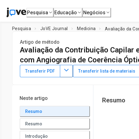
Pesquisa
Educação
Negócios
Pesquisa
JoVE Journal
Medicina
Artigo de método
Avaliação da Contribuição Capilar
com Angiografia de Coerência Ópti
DOI:
10.3791/63033
⸱
18 de fevereiro de 2022
Transferir PDF
Transferir lista de materiais
1
,
Fernando José Macouzet-Romero
Gabriel Antonio Oc
1
Retina Department,
Sala Uno Opthalmology Clinic
Neste artigo
Resumo
Resumo
Resumo
Introdução