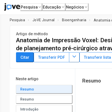
Pesquisa
Educação
Negócios
Pesquisa
JoVE Journal
Bioengenharia
Artigo de método
Anatomia de Impressão Voxel: Desi
de planejamento pré-cirúrgico atr
DOI:
10.3791/63214
⸱
9 de fevereiro de 2022
Citar
Transferir PDF
Transferir lista
1
2
,
,
Nicholas M. Jacobson
Lawrence Smith
Jane Brusilovs
1
Inworks Innovation Initiative,
University of Colorado-Ansc
Boulder
Neste artigo
Resumo
Resumo
Resumo
Introdução