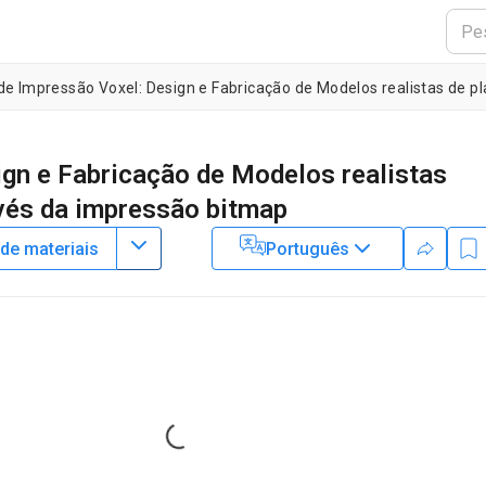
gn e Fabricação de Modelos realistas
avés da impressão bitmap
 de materiais
Português
1
1
1
2
,
,
,
ky
Erik Carrera
Hayden McClain
Robert MacCurdy
2
hutz
,
Department of Mechanical Engineering,
University of Colorado-
Loading...