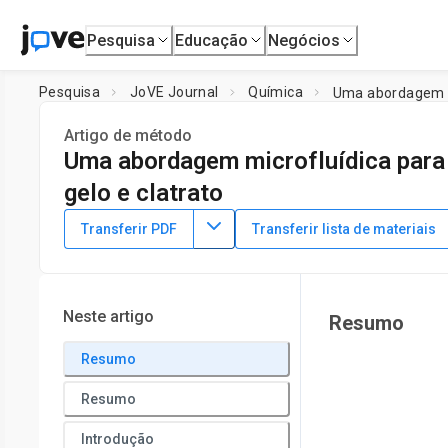
Pesquisa
Educação
Negócios
Pesquisa
JoVE Journal
Química
Uma abordagem mi
Artigo de método
Uma abordagem microfluídica para 
gelo e clatrato
DOI:
10.3791/64072
⸱
18 de agosto de 2022
Transferir PDF
Transferir lista de materiais
1
,
2
1
,
2
,
Ran Drori
Yitzhar Shalom
1
Department of Chemistry and Biochemistry,
Yeshiva Univer
University
Neste artigo
Resumo
Resumo
Resumo
Introdução