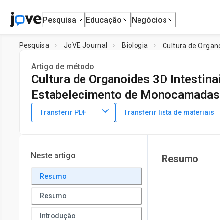
Pesquisa
Educação
Negócios
Pesquisa
JoVE Journal
Biologia
Artigo de método
Cultura de Organoides 3D Intestinai
Estabelecimento de Monocamadas 
DOI:
10.3791/64917
⸱
10 de fevereiro de 2023
Transferir PDF
Transferir lista de materiais
1
,
2
1
3
,
,
,
Eloïse Mussard
Corinne Lencina
Gaëlle Boudry
Car
1
2
GenPhySE,
Université de Toulouse, INRAE, ENVT
,
Lallem
and Mycobacteria,
Robert Koch-Institute
Neste artigo
Resumo
Resumo
Resumo
Introdução