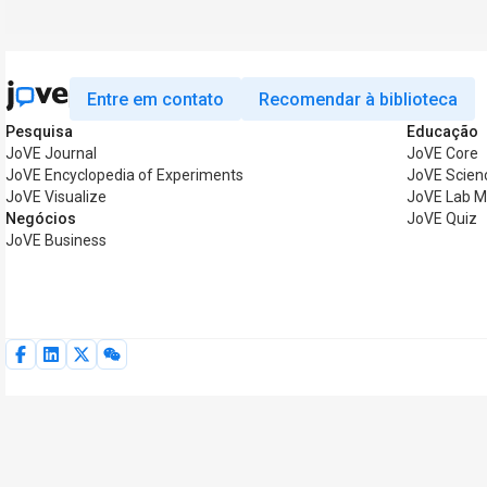
Entre em contato
Recomendar à biblioteca
Pesquisa
Educação
JoVE Journal
JoVE Core
JoVE Encyclopedia of Experiments
JoVE Scien
JoVE Visualize
JoVE Lab M
Negócios
JoVE Quiz
JoVE Business