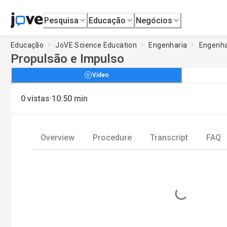
Pesquisa
Educação
Negócios
Educação
JoVE Science Education
Engenharia
Engenha
Propulsão e Impulso
Vídeo
·
0
vistas
10:50
min
Overview
Procedure
Transcript
FAQ
Loading...