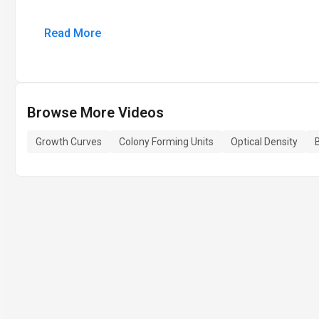
Read More
Browse More Videos
Growth Curves
Colony Forming Units
Optical Density