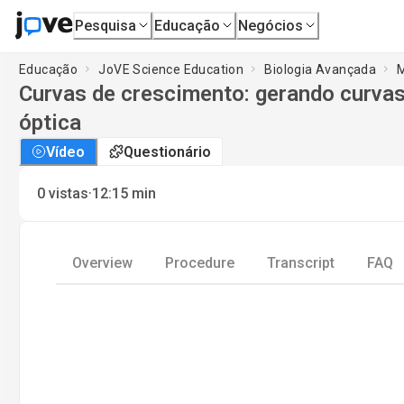
Pesquisa
Educação
Negócios
Educação
JoVE Science Education
Biologia Avançada
M
Curvas de crescimento: gerando curva
óptica
Vídeo
Questionário
·
0
vistas
12:15
min
Overview
Procedure
Transcript
FAQ