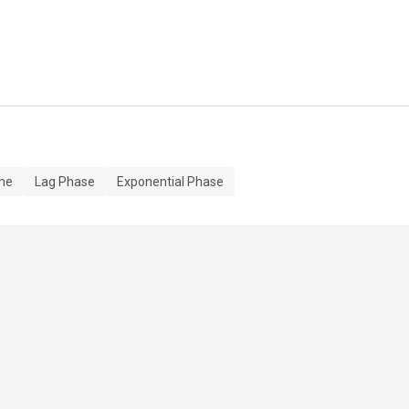
me
Lag Phase
Exponential Phase