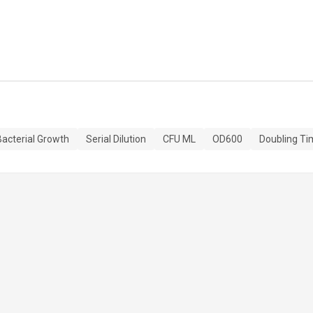
Bacterial Growth
Serial Dilution
CFU ML
OD600
Doubling Ti