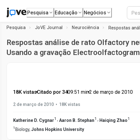
Pesquisa
Educação
Negócios
Pesquisa
JoVE Journal
Neurociência
Respostas análise de rato Olfactory ne
Usando a gravação Electroolfactogram 
18K vistas
•
Citado por 34
•
09:51
min
•
2 de março de 2010
•
2 de março de 2010
18K vistas
1
1
1
,
,
Katherine D. Cygnar
Aaron B. Stephan
Haiqing Zhao
1
Biology,
Johns Hopkins University