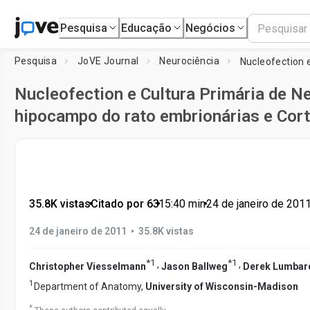
Pesquisa
Educação
Negócios
Pesquisa
JoVE Journal
Neurociência
Nucleofection e Cultura Primária de N
hipocampo do rato embrionárias e Cort
35.8K vistas
•
Citado por 63
•
15:40
min
•
24 de janeiro de 201
•
24 de janeiro de 2011
35.8K vistas
*
1
*
1
,
,
Christopher Viesselmann
Jason Ballweg
Derek Lumbar
1
Department of Anatomy,
University of Wisconsin-Madison
*