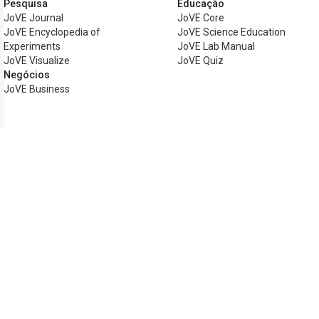
Pesquisa
Educação
JoVE Journal
JoVE Core
JoVE Encyclopedia of
JoVE Science Education
Experiments
JoVE Lab Manual
JoVE Visualize
JoVE Quiz
Negócios
JoVE Business
Copyright © 2026 MyJoVE Corporation.