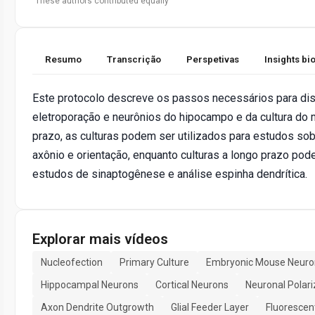
These authors contributed equally
Resumo
Transcrição
Perspetivas
Insights b
Este protocolo descreve os passos necessários para diss
eletroporação e neurônios do hipocampo e da cultura do m
prazo, as culturas podem ser utilizados para estudos so
axônio e orientação, enquanto culturas a longo prazo pode
estudos de sinaptogênese e análise espinha dendrítica.
Explorar mais vídeos
Nucleofection
Primary Culture
Embryonic Mouse Neuro
Hippocampal Neurons
Cortical Neurons
Neuronal Polari
Axon Dendrite Outgrowth
Glial Feeder Layer
Fluorescen