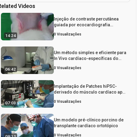
Related Videos
Injeção de contraste percutânea
guiada por ecocardiografia
Intramiocárdica e entrega de célula
0
Visualizações
14:24
em uma grande maquete pré-
clínicos
Um método simples e eficiente para
In Vivo cardíaco-específicas do
Gene manipulação por injeção
0
Visualizações
06:42
Intramiocárdica em ratos
Implantação de Patches hiPSC-
derivado do músculo cardíaco após
lesão miocárdica em um modelo de
0
Visualizações
07:03
cobaia
Um modelo pré-clínico porcino de
transplante cardíaco ortotópico
0
Visualizações
09:12