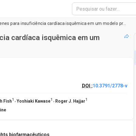
Transferência de genes para insuficiência cardíaca isquêmica em um modelo pré-clínica
ncia cardíaca isquêmica em um
DOI :
10.3791/2778-v
1
1
1
,
,
h Fish
Yoshiaki Kawase
Roger J. Hajjar
ine
ghts biofarmacêuticos