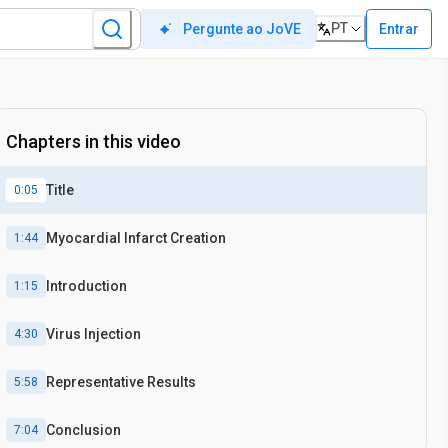
PT
Entrar
Pergunte ao JoVE
Chapters in this video
Title
0:05
Myocardial Infarct Creation
1:44
Introduction
1:15
Virus Injection
4:30
Representative Results
5:58
Conclusion
7:04