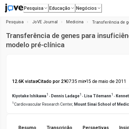
Pesquisa
Educação
Negócios
Pesquisa
JoVE Journal
Medicina
Transferência de genes para insuficiê
modelo pré-clínica
12.6K vistas
•
Citado por 21
•
07:35
min
•
15 de maio de 2011
1
1
1
,
,
,
Kiyotake Ishikawa
Dennis Ladage
Lisa Tilemann
Kennet
1
Cardiovascular Research Center,
Mount Sinai School of Medic
Resumo
Transcrição
Perspetivas
Insi