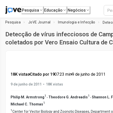
Pesquisa
Educação
Negócios
Pesquisa
JoVE Journal
Imunologia e Infecção
Detecção de vírus infecciosos de Cam
coletados por Vero Ensaio Cultura de C
18K vistas
•
Citado por 19
•
07:23
min
•
9 de junho de 2011
•
9 de junho de 2011
18K vistas
1
1
,
,
Philip M. Armstrong
Theodore G. Andreadis
Shannon L. F
1
Michael C. Thomas
1
Center for Vector Biology and Zoonotic Diseases, Department 