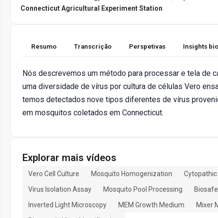
Connecticut Agricultural Experiment Station
Resumo
Transcrição
Perspetivas
Insights b
Nós descrevemos um método para processar e tela de c
uma diversidade de vírus por cultura de células Vero ens
temos detectados nove tipos diferentes de vírus proveni
em mosquitos coletados em Connecticut.
Explorar mais vídeos
Vero Cell Culture
Mosquito Homogenization
Cytopathic
Virus Isolation Assay
Mosquito Pool Processing
Biosafe
Inverted Light Microscopy
MEM Growth Medium
Mixer 