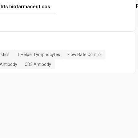
ghts biofarmacêuticos
stics
T Helper Lymphocytes
Flow Rate Control
Antibody
CD3 Antibody