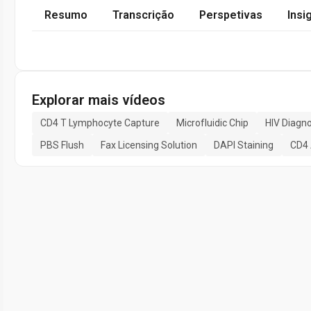
Resumo
Transcrição
Perspetivas
Insi
Explorar mais vídeos
CD4 T Lymphocyte Capture
Microfluidic Chip
HIV Diagno
PBS Flush
Fax Licensing Solution
DAPI Staining
CD4 