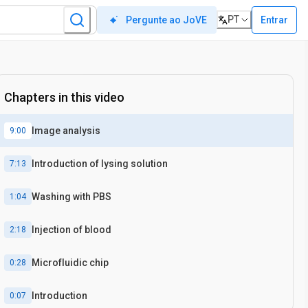
PT
Entrar
Pergunte ao JoVE
Chapters in this video
Image analysis
9:00
Introduction of lysing solution
7:13
Washing with PBS
1:04
Injection of blood
2:18
Microfluidic chip
0:28
Introduction
0:07