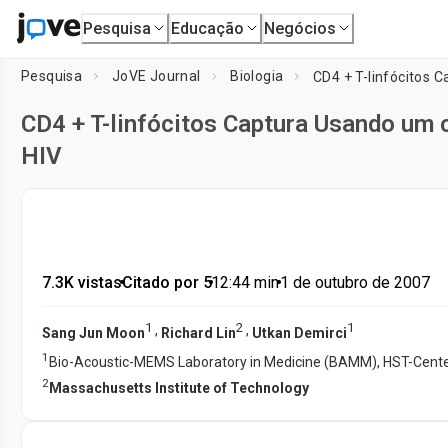
Pesquisa
Educação
Negócios
Pesquisa
JoVE Journal
Biologia
CD4 + T-linfócitos 
CD4 + T-linfócitos Captura Usando um c
HIV
7.3K vistas
•
Citado por 5
•
12:44
min
•
1 de outubro de 2007
1
2
1
,
,
Sang Jun Moon
Richard Lin
Utkan Demirci
1
Bio-Acoustic-MEMS Laboratory in Medicine (BAMM), HST-Center
2
Massachusetts Institute of Technology