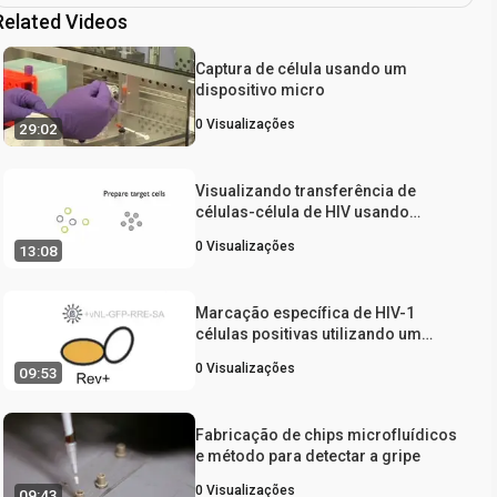
Related Videos
Captura de célula usando um
dispositivo micro
0
Visualizações
29:02
Visualizando transferência de
células-célula de HIV usando
Clones fluorescente de HIV e
0
Visualizações
13:08
Microscopia Confocal ao vivo
Marcação específica de HIV-1
células positivas utilizando um
Vector Rev-dependente Lentivirus
0
Visualizações
09:53
Expressando a Proteína Verde
Fluorescente
Fabricação de chips microfluídicos
e método para detectar a gripe
0
Visualizações
09:43