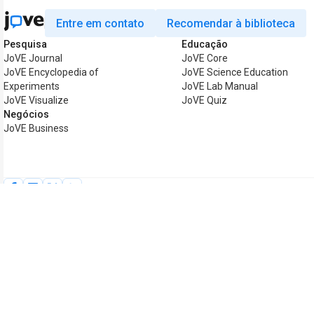
Entre em contato
Recomendar à biblioteca
Pesquisa
Educação
JoVE Journal
JoVE Core
JoVE Encyclopedia of
JoVE Science Education
Experiments
JoVE Lab Manual
JoVE Visualize
JoVE Quiz
Negócios
JoVE Business
Copyright © 2026 MyJoVE Corporati