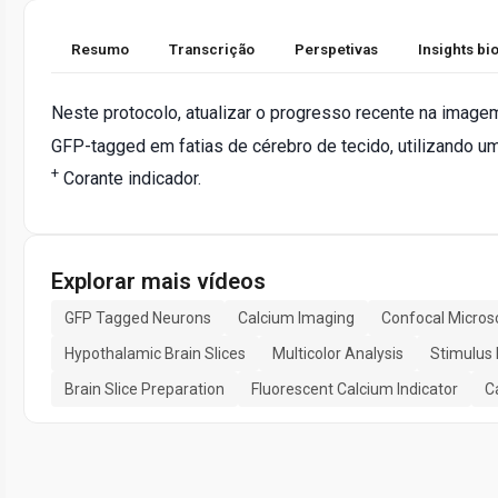
Resumo
Transcrição
Perspetivas
Insights b
Neste protocolo, atualizar o progresso recente na image
GFP-tagged em fatias de cérebro de tecido, utilizando u
+
Corante indicador.
Explorar mais vídeos
GFP Tagged Neurons
Calcium Imaging
Confocal Micros
Hypothalamic Brain Slices
Multicolor Analysis
Stimulus
Brain Slice Preparation
Fluorescent Calcium Indicator
C