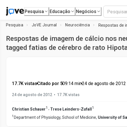
Pesquisa
Educação
Negócios
Pesquisa
JoVE Journal
Neurociência
Respostas de imagem de cálcio nos ne
tagged fatias de cérebro de rato Hipo
17.7K vistas
•
Citado por 5
•
09:14
min
•
24 de agosto de 2012
•
24 de agosto de 2012
17.7K vistas
1
1
,
Christian Schauer
Trese Leinders-Zufall
1
Department of Physiology, School of Medicine,
University of 