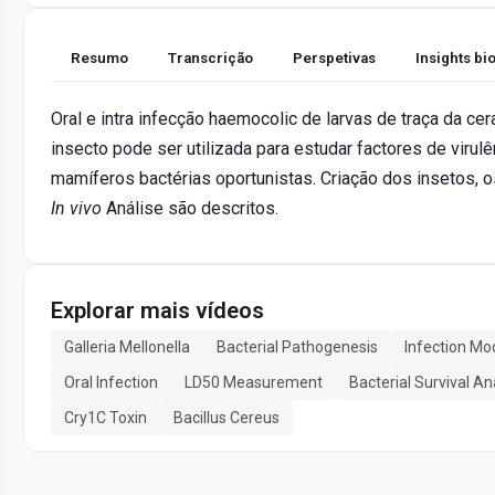
Resumo
Transcrição
Perspetivas
Insights b
Oral e intra infecção haemocolic de larvas de traça da cer
insecto pode ser utilizada para estudar factores de vir
mamíferos bactérias oportunistas. Criação dos insetos,
In vivo
Análise são descritos.
Explorar mais vídeos
Galleria Mellonella
Bacterial Pathogenesis
Infection Mo
Oral Infection
LD50 Measurement
Bacterial Survival An
Cry1C Toxin
Bacillus Cereus