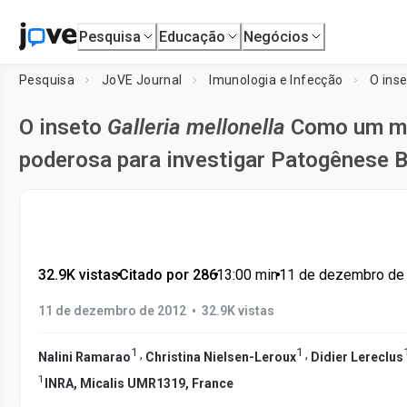
Pesquisa
Educação
Negócios
Pesquisa
JoVE Journal
Imunologia e Infecção
O ins
O inseto
Galleria mellonella
Como um mo
poderosa para investigar Patogênese 
32.9K vistas
•
Citado por 286
•
13:00
min
•
11 de dezembro de
•
11 de dezembro de 2012
32.9K vistas
1
1
,
,
Nalini Ramarao
Christina Nielsen-Leroux
Didier Lereclus
1
INRA, Micalis UMR1319, France