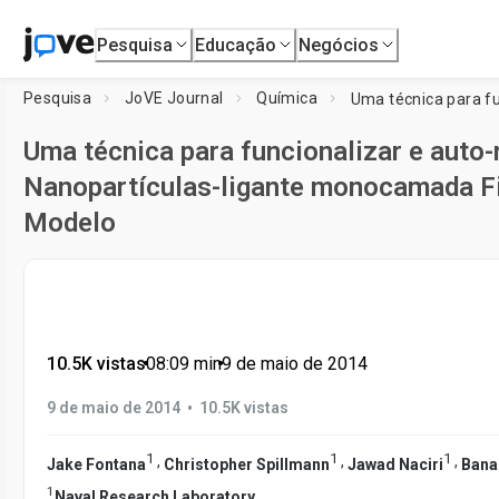
Pesquisa
Educação
Negócios
Pesquisa
JoVE Journal
Química
Uma técnica para funcionalizar e aut
Nanopartículas-ligante monocamada F
Modelo
10.5K vistas
•
08:09
min
•
9 de maio de 2014
•
9 de maio de 2014
10.5K vistas
1
1
1
,
,
,
Jake Fontana
Christopher Spillmann
Jawad Naciri
Banah
1
Naval Research Laboratory