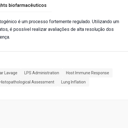
ghts biofarmacêuticos
togénico é um processo fortemente regulado. Utilizando um
os, é possível realizar avaliações de alta resolução dos
ença.
ar Lavage
LPS Administration
Host Immune Response
Histopathological Assessment
Lung Inflation