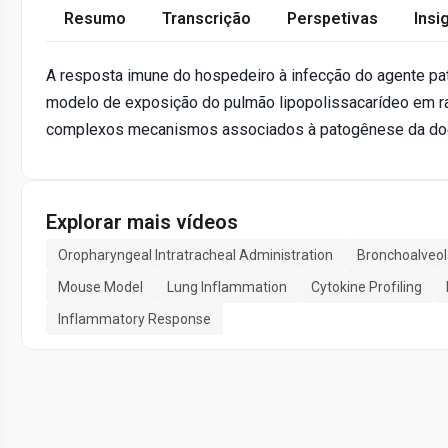
Resumo
Transcrição
Perspetivas
Insi
A resposta imune do hospedeiro à infecção do agente pa
modelo de exposição do pulmão lipopolissacarídeo em rat
complexos mecanismos associados à patogênese da do
Explorar mais vídeos
Oropharyngeal Intratracheal Administration
Bronchoalveol
Mouse Model
Lung Inflammation
Cytokine Profiling
Inflammatory Response