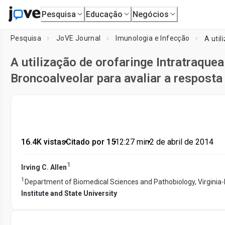
Pesquisa
Educação
Negócios
Pesquisa
JoVE Journal
Imunologia e Infecção
A utilização de orofaringe Intratraqu
Broncoalveolar para avaliar a respos
16.4K vistas
•
Citado por 15
•
12:27
min
•
2 de abril de 2014
1
Irving C. Allen
1
Department of Biomedical Sciences and Pathobiology, Virginia-
Institute and State University