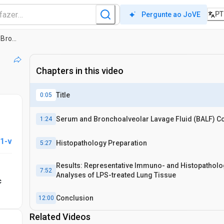
PT
Pergunte ao JoVE
A utilização de orofaringe Intratraqueal Administração PAMP e Lavagem Broncoalveolar para avaliar a resposta imune do hospedeiro em camundongos
Chapters in this video
Title
0:05
Serum and Bronchoalveolar Lavage Fluid (BALF) Co
1:24
1-v
Histopathology Preparation
5:27
Results: Representative Immuno- and Histopatholo
7:52
Analyses of LPS-treated Lung Tissue
c
Conclusion
12:00
Related Videos