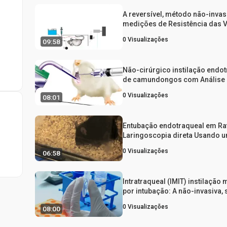
A reversível, método não-invas
medições de Resistência das 
Aéreas e Amostragem Líquido
0
Visualizações
09:58
Lavagem Broncoalveolar em R
Não-cirúrgico instilação endo
de camundongos com Análise
Pulmões e Drenagem Linfática
0
Visualizações
08:01
Lung por citometria de fluxo
Entubação endotraqueal em Ra
Laringoscopia direta Usando 
otoscópio
0
Visualizações
06:58
Intratraqueal (IMIT) instilação
por intubação: A não-invasiva,
entrega Lung-specific
0
Visualizações
08:00